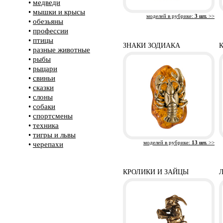
•
медведи
•
мышки и крысы
моделей в рубрике:
3 шт.
>>
•
обезьяны
•
профессии
•
птицы
ЗНАКИ ЗОДИАКА
•
разные животные
•
рыбы
•
рыцари
•
свиньи
•
сказки
•
слоны
•
собаки
•
спортсмены
•
техника
•
тигры и львы
моделей в рубрике:
13 шт.
>>
•
черепахи
КРОЛИКИ И ЗАЙЦЫ