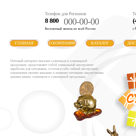
Телефон для Регионов
Т
000-00-00
8 800
(
Бесплатный звонок по всей России
г.
ГЛАВНАЯ
О КОМПАНИИ
КАТАЛОГ
ДОС
Оптовый интернет магазин сувениров и сувенирной
продукции, представляет собой уникальный инструмент
заработка для оптовиков, сочетая в себе гибкий инструмент
управления своими заказами и низкими оптовыми закупочными
ценами наших сувениров и сувенирной продукции.