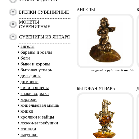
АНГЕЛЫ
БРЕЛКИ СУВЕНИРНЫЕ
МОНЕТЫ
СУВЕНИРНЫЕ
СУВЕНИРЫ ИЗ ЯНТАРЯ
•
ангелы
•
бараны и козлы
•
боги
•
быки и коровы
•
бытовая утварь
моделей в рубрике:
6 шт.
>>
•
дельфины
•
домовые
•
змеи и ящеры
БЫТОВАЯ УТВАРЬ
•
знаки зодиака
•
корабли
•
кошельковая мышь
•
кошки
•
кролики и зайцы
•
ложки-загребушки
•
лошади
•
лягушки