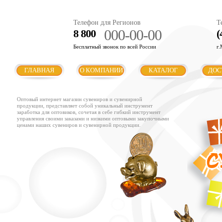
Телефон для Регионов
Т
000-00-00
8 800
(
Бесплатный звонок по всей России
г.
ГЛАВНАЯ
О КОМПАНИИ
КАТАЛОГ
ДОС
Оптовый интернет магазин сувениров и сувенирной
продукции, представляет собой уникальный инструмент
заработка для оптовиков, сочетая в себе гибкий инструмент
управления своими заказами и низкими оптовыми закупочными
ценами наших сувениров и сувенирной продукции.