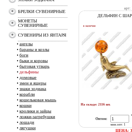
арт:
БРЕЛКИ СУВЕНИРНЫЕ
ДЕЛЬФИН С ША
МОНЕТЫ
СУВЕНИРНЫЕ
в наличии
СУВЕНИРЫ ИЗ ЯНТАРЯ
•
ангелы
•
бараны и козлы
•
боги
•
быки и коровы
•
бытовая утварь
•
дельфины
•
домовые
•
змеи и ящеры
•
знаки зодиака
•
корабли
•
кошельковая мышь
На складе: 2116 шт.
•
кошки
•
кролики и зайцы
•
ложки-загребушки
Оптом:
•
лошади
мин.опт: 1
•
лягушки
ЦЕНА: 3