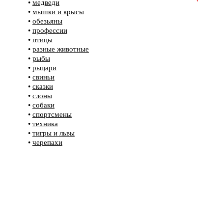
•
медведи
•
мышки и крысы
•
обезьяны
•
профессии
•
птицы
•
разные животные
•
рыбы
•
рыцари
•
свиньи
•
сказки
•
слоны
•
собаки
•
спортсмены
•
техника
•
тигры и львы
•
черепахи