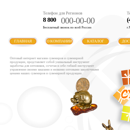
Телефон для Регионов
Т
000-00-00
8 800
(
Бесплатный звонок по всей России
г.
ГЛАВНАЯ
О КОМПАНИИ
КАТАЛОГ
ДОС
Оптовый интернет магазин сувениров и сувенирной
продукции, представляет собой уникальный инструмент
заработка для оптовиков, сочетая в себе гибкий инструмент
управления своими заказами и низкими оптовыми закупочными
ценами наших сувениров и сувенирной продукции.