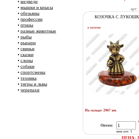
•
медведи
•
мышки и крысы
арт:
•
обезьяны
КОЗОЧКА С ЛУКОШ
•
профессии
•
птицы
в наличии
•
разные животные
•
рыбы
•
рыцари
•
свиньи
•
сказки
•
слоны
•
собаки
•
спортсмены
•
техника
•
тигры и львы
•
черепахи
На складе: 2967 шт.
Оптом:
мин.опт: 1
ЦЕНА: 2