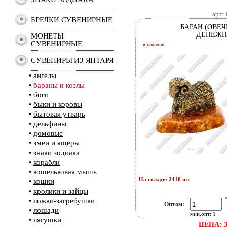
арт:
БРЕЛКИ СУВЕНИРНЫЕ
БАРАН (ОВЕЧ
ДЕНЕЖ
МОНЕТЫ
СУВЕНИРНЫЕ
в наличии
СУВЕНИРЫ ИЗ ЯНТАРЯ
•
ангелы
•
бараны и козлы
•
боги
•
быки и коровы
•
бытовая утварь
•
дельфины
•
домовые
•
змеи и ящеры
•
знаки зодиака
•
корабли
•
кошельковая мышь
На складе: 2410 шт.
•
кошки
•
кролики и зайцы
•
ложки-загребушки
Оптом:
•
лошади
мин.опт: 1
•
лягушки
ЦЕНА: 3