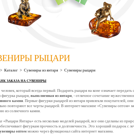
ВЕНИРЫ РЫЦАРИ
>
Каталог
>
Сувениры из янтаря
>
Сувениры рыцари
АНК ЗАКАЗА НА СУВЕНИРЫ
 человек, который всегда первый. Подарить рыцаря на коне означает передать с
 фигурка рыцаря,
выполненная из янтаря
, - отличное сочетание мужественно
ивного камня
. Первые фигурки рыцарей из янтаря привлекли покупателей, они
ьно повторяют все черты рыцарей. В интернет-магазине «Сувениры оптом» м
ю из солнечного камня.
е «Рыцари Янтарь» есть несколько моделей рыцарей, все они сделаны из прир
обеспечивает фигуркам прочность и долговечность. Это хороший подарок с л
увениры оптом
можно через функционал сайта интернет магазина.