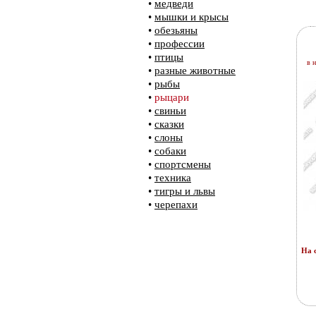
•
медведи
•
мышки и крысы
•
обезьяны
•
профессии
•
птицы
в 
•
разные животные
•
рыбы
•
рыцари
•
свиньи
•
сказки
•
слоны
•
собаки
•
спортсмены
•
техника
•
тигры и львы
•
черепахи
На с