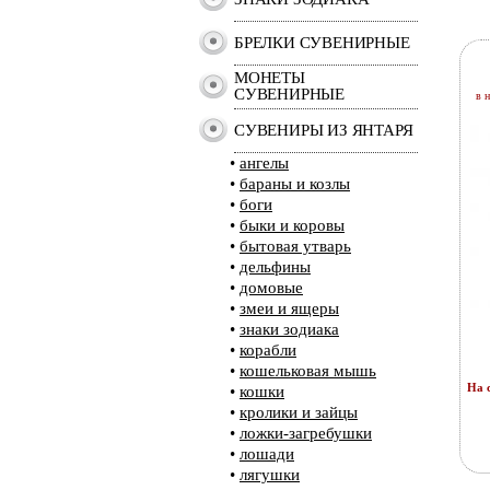
БРЕЛКИ СУВЕНИРНЫЕ
МОНЕТЫ
СУВЕНИРНЫЕ
в 
СУВЕНИРЫ ИЗ ЯНТАРЯ
•
ангелы
•
бараны и козлы
•
боги
•
быки и коровы
•
бытовая утварь
•
дельфины
•
домовые
•
змеи и ящеры
•
знаки зодиака
•
корабли
•
кошельковая мышь
На с
•
кошки
•
кролики и зайцы
•
ложки-загребушки
•
лошади
•
лягушки