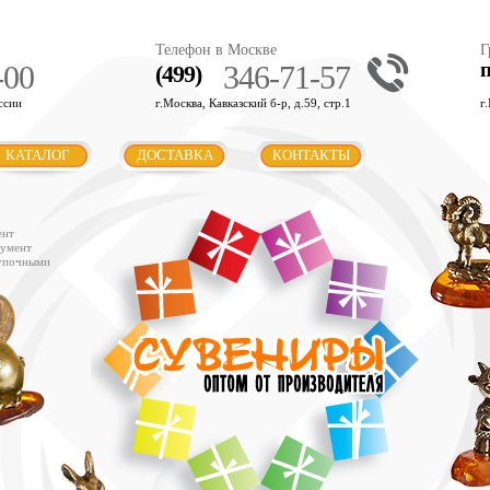
Телефон в Москве
Г
-00
346-71-57
(499)
ссии
г.Москва, Кавказский б-р, д.59, стр.1
г
КАТАЛОГ
ДОСТАВКА
КОНТАКТЫ
ент
румент
купочными