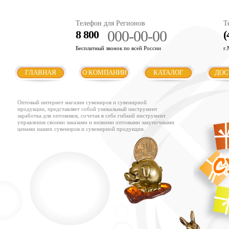
Телефон для Регионов
Т
000-00-00
8 800
(
Бесплатный звонок по всей России
г.
ГЛАВНАЯ
О КОМПАНИИ
КАТАЛОГ
ДОС
Оптовый интернет магазин сувениров и сувенирной
продукции, представляет собой уникальный инструмент
заработка для оптовиков, сочетая в себе гибкий инструмент
управления своими заказами и низкими оптовыми закупочными
ценами наших сувениров и сувенирной продукции.