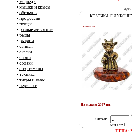
•
медведи
•
мышки и крысы
арт:
•
обезьяны
КОЗОЧКА С ЛУКОШ
•
профессии
•
птицы
в наличии
•
разные животные
•
рыбы
•
рыцари
•
свиньи
•
сказки
•
слоны
•
собаки
•
спортсмены
•
техника
•
тигры и львы
•
черепахи
На складе: 2967 шт.
Оптом:
мин.опт: 1
ЦЕНА: 2