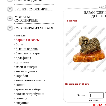
арт:
БРЕЛКИ СУВЕНИРНЫЕ
БАРАН (ОВЕЧ
ДЕНЕЖ
МОНЕТЫ
СУВЕНИРНЫЕ
в наличии
СУВЕНИРЫ ИЗ ЯНТАРЯ
•
ангелы
•
бараны и козлы
•
боги
•
быки и коровы
•
бытовая утварь
•
дельфины
•
домовые
•
змеи и ящеры
•
знаки зодиака
•
корабли
•
кошельковая мышь
На складе: 2410 шт.
•
кошки
•
кролики и зайцы
•
ложки-загребушки
Оптом:
•
лошади
мин.опт: 1
•
лягушки
ЦЕНА: 3