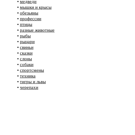
•
медведи
•
мышки и крысы
•
обезьяны
•
профессии
•
птицы
•
разные животные
•
рыбы
•
рыцари
•
свиньи
•
сказки
•
слоны
•
собаки
•
спортсмены
•
техника
•
тигры и львы
•
черепахи