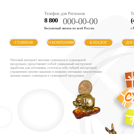
Телефон для Регионов
Т
000-00-00
8 800
(
Бесплатный звонок по всей России
г.
ГЛАВНАЯ
О КОМПАНИИ
КАТАЛОГ
ДОС
Оптовый интернет магазин сувениров и сувенирной
продукции, представляет собой уникальный инструмент
заработка для оптовиков, сочетая в себе гибкий инструмент
управления своими заказами и низкими оптовыми закупочными
ценами наших сувениров и сувенирной продукции.