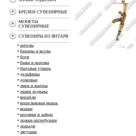
БРЕЛКИ СУВЕНИРНЫЕ
МОНЕТЫ
СУВЕНИРНЫЕ
СУВЕНИРЫ ИЗ ЯНТАРЯ
•
ангелы
•
бараны и козлы
•
боги
•
быки и коровы
•
бытовая утварь
•
дельфины
•
домовые
•
змеи и ящеры
•
знаки зодиака
•
корабли
•
кошельковая мышь
•
кошки
•
кролики и зайцы
•
ложки-загребушки
•
лошади
•
лягушки