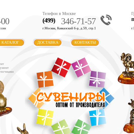
Телефон в Москве
Г
-00
346-71-57
(499)
ссии
г.Москва, Кавказский б-р, д.59, стр.1
г
КАТАЛОГ
ДОСТАВКА
КОНТАКТЫ
ент
румент
купочными