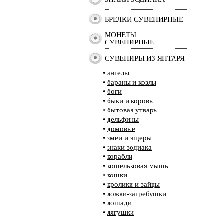
БРЕЛКИ СУВЕНИРНЫЕ
МОНЕТЫ
СУВЕНИРНЫЕ
СУВЕНИРЫ ИЗ ЯНТАРЯ
•
ангелы
•
бараны и козлы
•
боги
•
быки и коровы
•
бытовая утварь
•
дельфины
•
домовые
•
змеи и ящеры
•
знаки зодиака
•
корабли
•
кошельковая мышь
•
кошки
•
кролики и зайцы
•
ложки-загребушки
•
лошади
•
лягушки