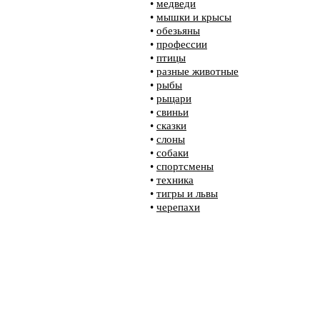
•
медведи
•
мышки и крысы
•
обезьяны
•
профессии
•
птицы
•
разные животные
•
рыбы
•
рыцари
•
свиньи
•
сказки
•
слоны
•
собаки
•
спортсмены
•
техника
•
тигры и львы
•
черепахи