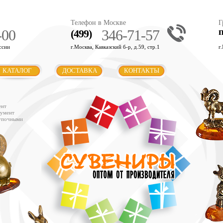
Телефон в Москве
Г
-00
346-71-57
(499)
ссии
г.Москва, Кавказский б-р, д.59, стр.1
г
КАТАЛОГ
ДОСТАВКА
КОНТАКТЫ
ент
румент
купочными