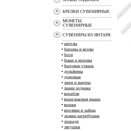
БРЕЛКИ СУВЕНИРНЫЕ
МОНЕТЫ
СУВЕНИРНЫЕ
СУВЕНИРЫ ИЗ ЯНТАРЯ
•
ангелы
•
бараны и козлы
•
боги
•
быки и коровы
•
бытовая утварь
•
дельфины
•
домовые
•
змеи и ящеры
•
знаки зодиака
•
корабли
•
кошельковая мышь
•
кошки
•
кролики и зайцы
•
ложки-загребушки
•
лошади
•
лягушки