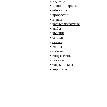
•
медведи
•
мышки и крысы
•
обезьяны
•
профессии
•
птицы
•
разные животные
•
рыбы
•
рыцари
•
свиньи
•
сказки
•
слоны
•
собаки
•
спортсмены
•
техника
•
тигры и львы
•
черепахи