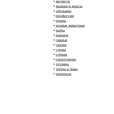
•
медведи
•
мышки и крысы
•
обезьяны
•
профессии
•
птицы
•
разные животные
•
рыбы
•
рыцари
•
свиньи
•
сказки
•
слоны
•
собаки
•
спортсмены
•
техника
•
тигры и львы
•
черепахи