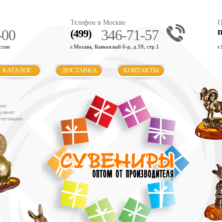
Телефон в Москве
Г
-00
346-71-57
(499)
ссии
г.Москва, Кавказский б-р, д.59, стр.1
г
КАТАЛОГ
ДОСТАВКА
КОНТАКТЫ
ент
румент
купочными