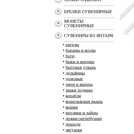
БРЕЛКИ СУВЕНИРНЫЕ
МОНЕТЫ
СУВЕНИРНЫЕ
СУВЕНИРЫ ИЗ ЯНТАРЯ
•
ангелы
•
бараны и козлы
•
боги
•
быки и коровы
•
бытовая утварь
•
дельфины
•
домовые
•
змеи и ящеры
•
знаки зодиака
•
корабли
•
кошельковая мышь
•
кошки
•
кролики и зайцы
•
ложки-загребушки
•
лошади
•
лягушки