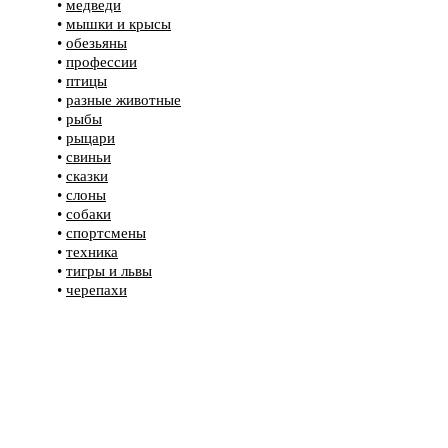
•
медведи
•
мышки и крысы
•
обезьяны
•
профессии
•
птицы
•
разные животные
•
рыбы
•
рыцари
•
свиньи
•
сказки
•
слоны
•
собаки
•
спортсмены
•
техника
•
тигры и львы
•
черепахи