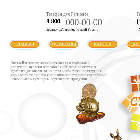
Телефон для Регионов
Т
000-00-00
8 800
(
Бесплатный звонок по всей России
г.
ГЛАВНАЯ
О КОМПАНИИ
КАТАЛОГ
ДОС
Оптовый интернет магазин сувениров и сувенирной
продукции, представляет собой уникальный инструмент
заработка для оптовиков, сочетая в себе гибкий инструмент
управления своими заказами и низкими оптовыми закупочными
ценами наших сувениров и сувенирной продукции.