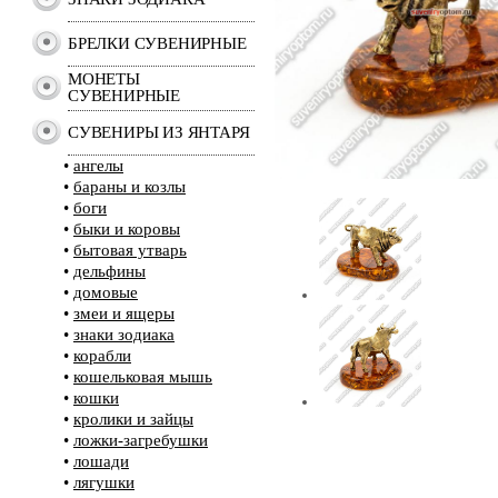
БРЕЛКИ СУВЕНИРНЫЕ
МОНЕТЫ
СУВЕНИРНЫЕ
СУВЕНИРЫ ИЗ ЯНТАРЯ
•
ангелы
•
бараны и козлы
•
боги
•
быки и коровы
•
бытовая утварь
•
дельфины
•
домовые
•
змеи и ящеры
•
знаки зодиака
•
корабли
•
кошельковая мышь
•
кошки
•
кролики и зайцы
•
ложки-загребушки
•
лошади
•
лягушки