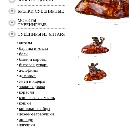
БРЕЛКИ СУВЕНИРНЫЕ
МОНЕТЫ
СУВЕНИРНЫЕ
СУВЕНИРЫ ИЗ ЯНТАРЯ
•
ангелы
•
бараны и козлы
•
боги
•
быки и коровы
•
бытовая утварь
•
дельфины
•
домовые
•
змеи и ящеры
•
знаки зодиака
•
корабли
•
кошельковая мышь
•
кошки
•
кролики и зайцы
•
ложки-загребушки
•
лошади
•
лягушки