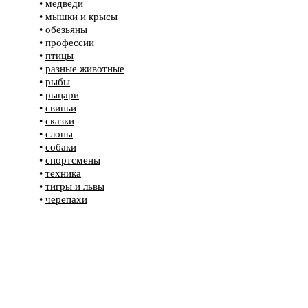
•
медведи
•
мышки и крысы
•
обезьяны
•
профессии
•
птицы
•
разные животные
•
рыбы
•
рыцари
•
свиньи
•
сказки
•
слоны
•
собаки
•
спортсмены
•
техника
•
тигры и львы
•
черепахи