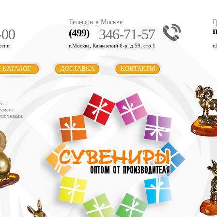
Телефон в Москве
Г
-00
346-71-57
(499)
ссии
г.Москва, Кавказский б-р, д.59, стр.1
г
КАТАЛОГ
ДОСТАВКА
КОНТАКТЫ
ент
румент
купочными