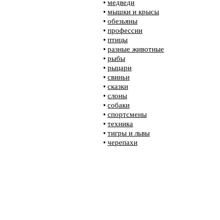
•
медведи
•
мышки и крысы
•
обезьяны
•
профессии
•
птицы
•
разные животные
•
рыбы
•
рыцари
•
свиньи
•
сказки
•
слоны
•
собаки
•
спортсмены
•
техника
•
тигры и львы
•
черепахи