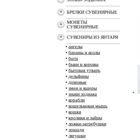
БРЕЛКИ СУВЕНИРНЫЕ
МОНЕТЫ
СУВЕНИРНЫЕ
СУВЕНИРЫ ИЗ ЯНТАРЯ
•
ангелы
•
бараны и козлы
•
боги
•
быки и коровы
•
бытовая утварь
•
дельфины
•
домовые
•
змеи и ящеры
•
знаки зодиака
•
корабли
•
кошельковая мышь
•
кошки
•
кролики и зайцы
•
ложки-загребушки
•
лошади
•
лягушки