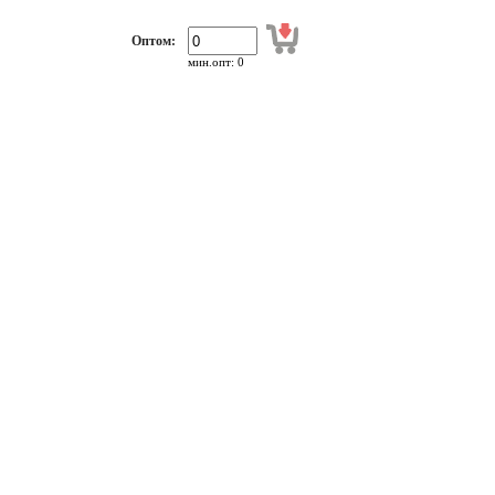
Оптом:
мин.опт: 0