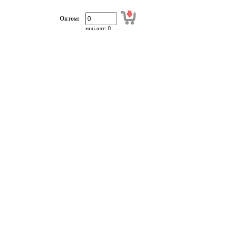
Оптом:
мин.опт: 0