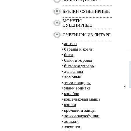
БРЕЛКИ СУВЕНИРНЫЕ
МОНЕТЫ
СУВЕНИРНЫЕ
СУВЕНИРЫ ИЗ ЯНТАРЯ
•
ангелы
•
бараны и козлы
•
боги
•
быки и коровы
•
бытовая утварь
•
дельфины
•
домовые
•
змеи и ящеры
•
знаки зодиака
•
корабли
•
кошельковая мышь
•
кошки
•
кролики и зайцы
•
ложки-загребушки
•
лошади
•
лягушки