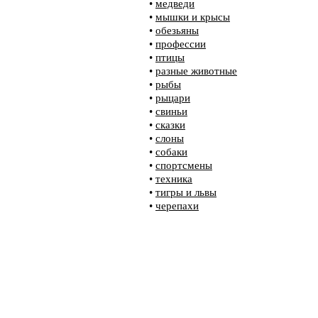
•
медведи
•
мышки и крысы
•
обезьяны
•
профессии
•
птицы
•
разные животные
•
рыбы
•
рыцари
•
свиньи
•
сказки
•
слоны
•
собаки
•
спортсмены
•
техника
•
тигры и львы
•
черепахи