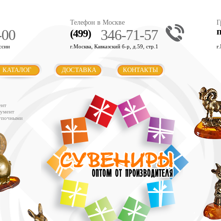
Телефон в Москве
Г
-00
346-71-57
(499)
ссии
г.Москва, Кавказский б-р, д.59, стр.1
г
КАТАЛОГ
ДОСТАВКА
КОНТАКТЫ
ент
румент
купочными