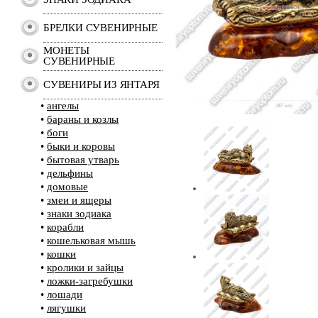
БРЕЛКИ СУВЕНИРНЫЕ
МОНЕТЫ
СУВЕНИРНЫЕ
СУВЕНИРЫ ИЗ ЯНТАРЯ
•
ангелы
•
бараны и козлы
•
боги
•
быки и коровы
•
бытовая утварь
•
дельфины
•
домовые
•
змеи и ящеры
•
знаки зодиака
•
корабли
•
кошельковая мышь
•
кошки
•
кролики и зайцы
•
ложки-загребушки
•
лошади
•
лягушки