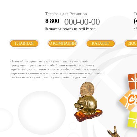
Телефон для Регионов
Т
000-00-00
8 800
(
Бесплатный звонок по всей России
г.
ГЛАВНАЯ
О КОМПАНИИ
КАТАЛОГ
ДОС
Оптовый интернет магазин сувениров и сувенирной
продукции, представляет собой уникальный инструмент
заработка для оптовиков, сочетая в себе гибкий инструмент
управления своими заказами и низкими оптовыми закупочными
ценами наших сувениров и сувенирной продукции.