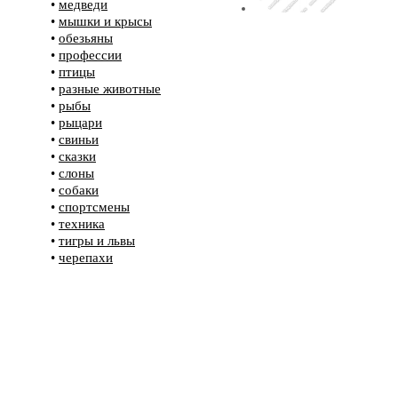
•
медведи
•
мышки и крысы
•
обезьяны
•
профессии
•
птицы
•
разные животные
•
рыбы
•
рыцари
•
свиньи
•
сказки
•
слоны
•
собаки
•
спортсмены
•
техника
•
тигры и львы
•
черепахи