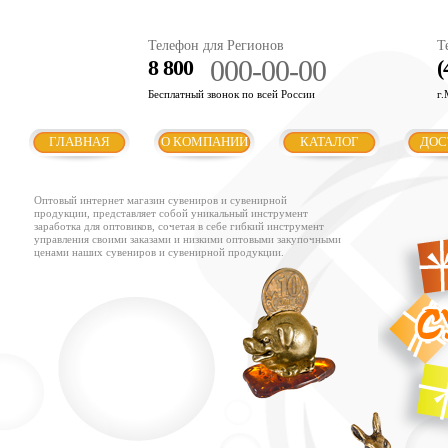
Телефон для Регионов
Т
000-00-00
8 800
(
Бесплатный звонок по всей России
г.
ГЛАВНАЯ
О КОМПАНИИ
КАТАЛОГ
ДОС
Оптовый интернет магазин сувениров и сувенирной
продукции, представляет собой уникальный инструмент
заработка для оптовиков, сочетая в себе гибкий инструмент
управления своими заказами и низкими оптовыми закупочными
ценами наших сувениров и сувенирной продукции.