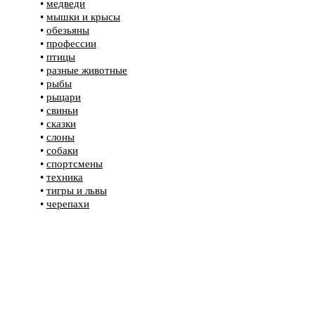
•
медведи
•
мышки и крысы
•
обезьяны
•
профессии
•
птицы
•
разные животные
•
рыбы
•
рыцари
•
свиньи
•
сказки
•
слоны
•
собаки
•
спортсмены
•
техника
•
тигры и львы
•
черепахи