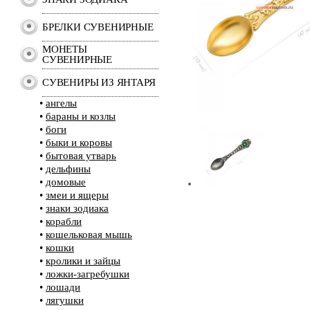
БРЕЛКИ СУВЕНИРНЫЕ
МОНЕТЫ
СУВЕНИРНЫЕ
СУВЕНИРЫ ИЗ ЯНТАРЯ
•
ангелы
•
бараны и козлы
•
боги
•
быки и коровы
•
бытовая утварь
•
дельфины
•
домовые
•
змеи и ящеры
•
знаки зодиака
•
корабли
•
кошельковая мышь
•
кошки
•
кролики и зайцы
•
ложки-загребушки
•
лошади
•
лягушки