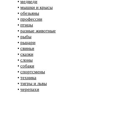
•
медведи
•
мышки и крысы
•
обезьяны
•
профессии
•
птицы
•
разные животные
•
рыбы
•
рыцари
•
свиньи
•
сказки
•
слоны
•
собаки
•
спортсмены
•
техника
•
тигры и львы
•
черепахи