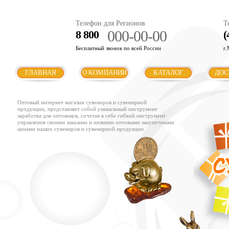
Телефон для Регионов
Т
000-00-00
8 800
(
Бесплатный звонок по всей России
г.
ГЛАВНАЯ
О КОМПАНИИ
КАТАЛОГ
ДОС
Оптовый интернет магазин сувениров и сувенирной
продукции, представляет собой уникальный инструмент
заработка для оптовиков, сочетая в себе гибкий инструмент
управления своими заказами и низкими оптовыми закупочными
ценами наших сувениров и сувенирной продукции.