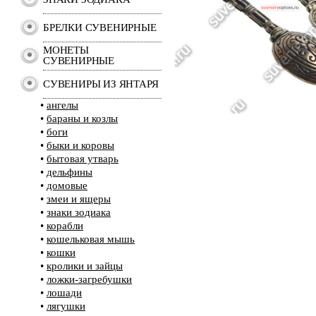
БРЕЛКИ СУВЕНИРНЫЕ
МОНЕТЫ
СУВЕНИРНЫЕ
СУВЕНИРЫ ИЗ ЯНТАРЯ
•
ангелы
•
бараны и козлы
•
боги
•
быки и коровы
•
бытовая утварь
•
дельфины
•
домовые
•
змеи и ящеры
•
знаки зодиака
•
корабли
•
кошельковая мышь
•
кошки
•
кролики и зайцы
•
ложки-загребушки
•
лошади
•
лягушки