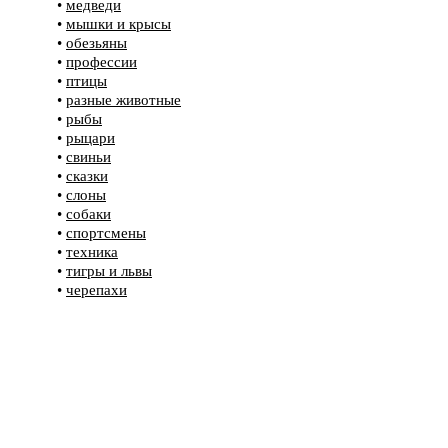
•
медведи
•
мышки и крысы
•
обезьяны
•
профессии
•
птицы
•
разные животные
•
рыбы
•
рыцари
•
свиньи
•
сказки
•
слоны
•
собаки
•
спортсмены
•
техника
•
тигры и львы
•
черепахи