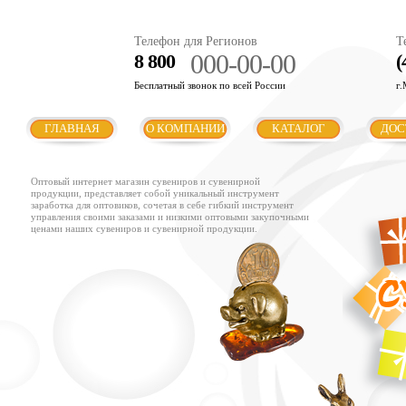
Телефон для Регионов
Т
000-00-00
8 800
(
Бесплатный звонок по всей России
г.
ГЛАВНАЯ
О КОМПАНИИ
КАТАЛОГ
ДОС
Оптовый интернет магазин сувениров и сувенирной
продукции, представляет собой уникальный инструмент
заработка для оптовиков, сочетая в себе гибкий инструмент
управления своими заказами и низкими оптовыми закупочными
ценами наших сувениров и сувенирной продукции.