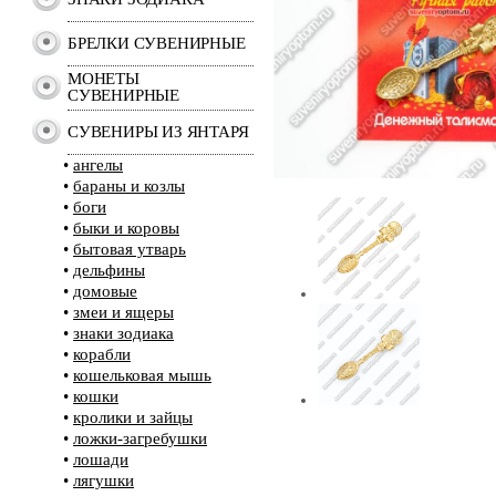
БРЕЛКИ СУВЕНИРНЫЕ
МОНЕТЫ
СУВЕНИРНЫЕ
СУВЕНИРЫ ИЗ ЯНТАРЯ
•
ангелы
•
бараны и козлы
•
боги
•
быки и коровы
•
бытовая утварь
•
дельфины
•
домовые
•
змеи и ящеры
•
знаки зодиака
•
корабли
•
кошельковая мышь
•
кошки
•
кролики и зайцы
•
ложки-загребушки
•
лошади
•
лягушки