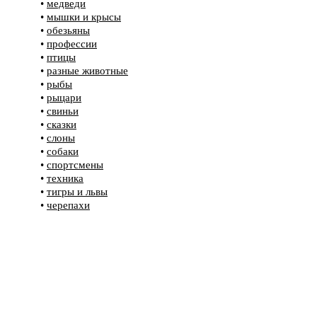
•
медведи
•
мышки и крысы
•
обезьяны
•
профессии
•
птицы
•
разные животные
•
рыбы
•
рыцари
•
свиньи
•
сказки
•
слоны
•
собаки
•
спортсмены
•
техника
•
тигры и львы
•
черепахи