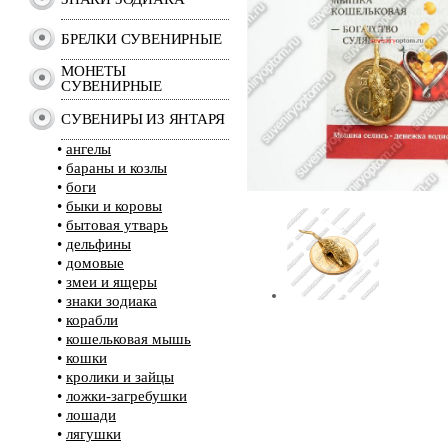
БРЕЛКИ СУВЕНИРНЫЕ
МОНЕТЫ
СУВЕНИРНЫЕ
СУВЕНИРЫ ИЗ ЯНТАРЯ
•
ангелы
•
бараны и козлы
•
боги
•
быки и коровы
•
бытовая утварь
•
дельфины
•
домовые
•
змеи и ящеры
•
знаки зодиака
•
корабли
•
кошельковая мышь
•
кошки
•
кролики и зайцы
•
ложки-загребушки
•
лошади
•
лягушки