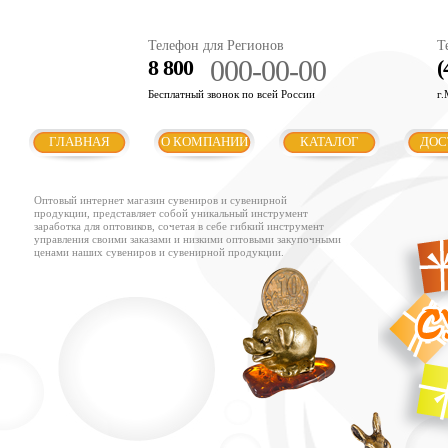
Телефон для Регионов
Т
000-00-00
8 800
(
Бесплатный звонок по всей России
г.
ГЛАВНАЯ
О КОМПАНИИ
КАТАЛОГ
ДОС
Оптовый интернет магазин сувениров и сувенирной
продукции, представляет собой уникальный инструмент
заработка для оптовиков, сочетая в себе гибкий инструмент
управления своими заказами и низкими оптовыми закупочными
ценами наших сувениров и сувенирной продукции.