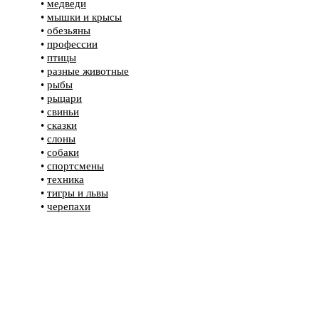
•
медведи
•
мышки и крысы
•
обезьяны
•
профессии
•
птицы
•
разные животные
•
рыбы
•
рыцари
•
свиньи
•
сказки
•
слоны
•
собаки
•
спортсмены
•
техника
•
тигры и львы
•
черепахи