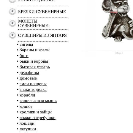
БРЕЛКИ СУВЕНИРНЫЕ
МОНЕТЫ
СУВЕНИРНЫЕ
СУВЕНИРЫ ИЗ ЯНТАРЯ
•
ангелы
•
бараны и козлы
•
боги
•
быки и коровы
•
бытовая утварь
•
дельфины
•
домовые
•
змеи и ящеры
•
знаки зодиака
•
корабли
•
кошельковая мышь
•
кошки
•
кролики и зайцы
•
ложки-загребушки
•
лошади
•
лягушки