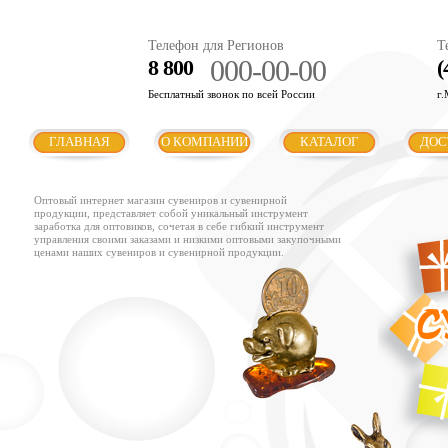
Телефон для Регионов
Т
000-00-00
8 800
(
Бесплатный звонок по всей России
г.
ГЛАВНАЯ
О КОМПАНИИ
КАТАЛОГ
ДОС
Оптовый интернет магазин сувениров и сувенирной
продукции, представляет собой уникальный инструмент
заработка для оптовиков, сочетая в себе гибкий инструмент
управления своими заказами и низкими оптовыми закупочными
ценами наших сувениров и сувенирной продукции.