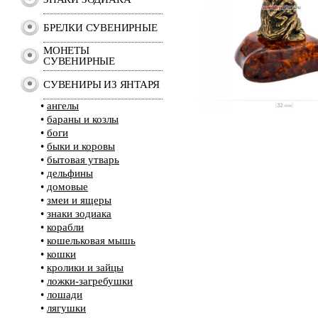
БРЕЛКИ СУВЕНИРНЫЕ
МОНЕТЫ
СУВЕНИРНЫЕ
СУВЕНИРЫ ИЗ ЯНТАРЯ
•
ангелы
•
бараны и козлы
•
боги
•
быки и коровы
•
бытовая утварь
•
дельфины
•
домовые
•
змеи и ящеры
•
знаки зодиака
•
корабли
•
кошельковая мышь
•
кошки
•
кролики и зайцы
•
ложки-загребушки
•
лошади
•
лягушки