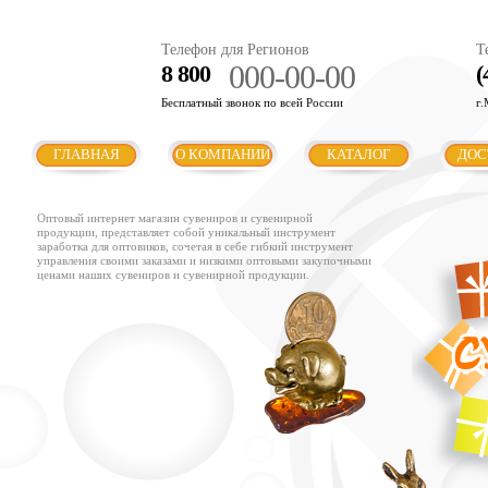
Телефон для Регионов
Т
000-00-00
8 800
(
Бесплатный звонок по всей России
г.
ГЛАВНАЯ
О КОМПАНИИ
КАТАЛОГ
ДОС
Оптовый интернет магазин сувениров и сувенирной
продукции, представляет собой уникальный инструмент
заработка для оптовиков, сочетая в себе гибкий инструмент
управления своими заказами и низкими оптовыми закупочными
ценами наших сувениров и сувенирной продукции.