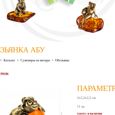
ЕЗЬЯНКА АБУ
>
Каталог
>
Сувениры из янтаря
>
Обезьяны
 P0186
ПАРАМЕТР
2х2,2х2,2 см.
11 гр.
статус: в наличии