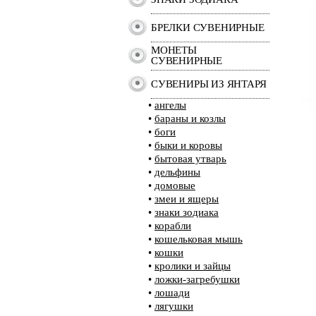
БРЕЛКИ СУВЕНИРНЫЕ
МОНЕТЫ
СУВЕНИРНЫЕ
СУВЕНИРЫ ИЗ ЯНТАРЯ
•
ангелы
•
бараны и козлы
•
боги
•
быки и коровы
•
бытовая утварь
•
дельфины
•
домовые
•
змеи и ящеры
•
знаки зодиака
•
корабли
•
кошельковая мышь
•
кошки
•
кролики и зайцы
•
ложки-загребушки
•
лошади
•
лягушки