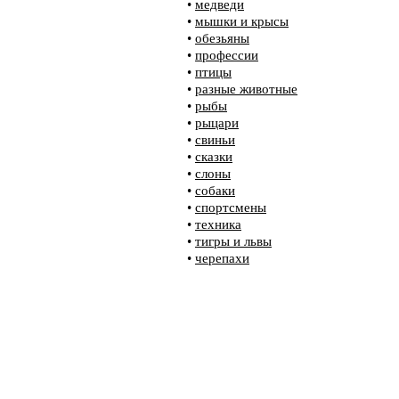
•
медведи
•
мышки и крысы
•
обезьяны
•
профессии
•
птицы
•
разные животные
•
рыбы
•
рыцари
•
свиньи
•
сказки
•
слоны
•
собаки
•
спортсмены
•
техника
•
тигры и львы
•
черепахи