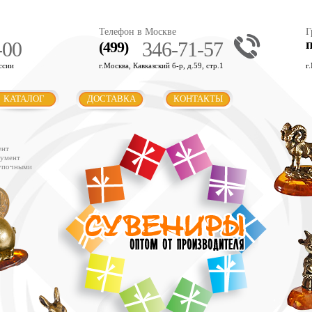
Телефон в Москве
Г
-00
346-71-57
(499)
ссии
г.Москва, Кавказский б-р, д.59, стр.1
г
КАТАЛОГ
ДОСТАВКА
КОНТАКТЫ
ент
румент
купочными