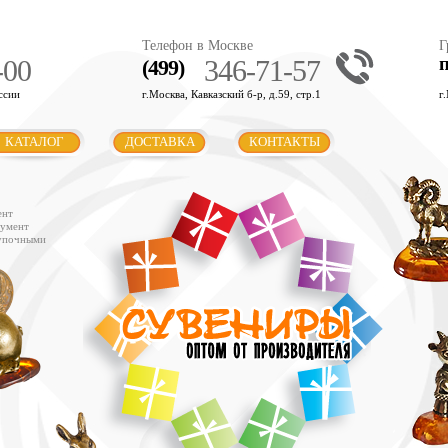
Телефон в Москве
Г
-00
346-71-57
(499)
ссии
г.Москва, Кавказский б-р, д.59, стр.1
г
КАТАЛОГ
ДОСТАВКА
КОНТАКТЫ
ент
румент
купочными