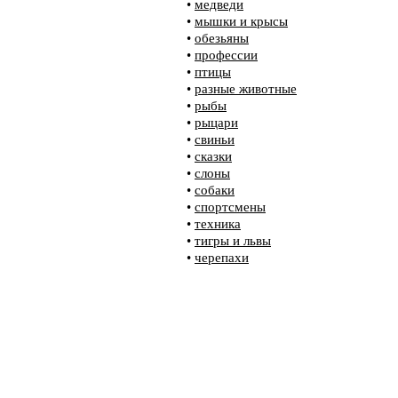
•
медведи
•
мышки и крысы
•
обезьяны
•
профессии
•
птицы
•
разные животные
•
рыбы
•
рыцари
•
свиньи
•
сказки
•
слоны
•
собаки
•
спортсмены
•
техника
•
тигры и львы
•
черепахи