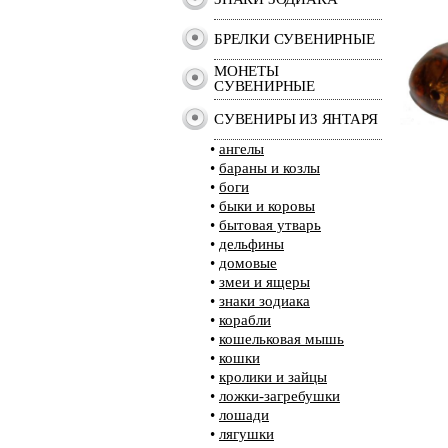
БРЕЛКИ СУВЕНИРНЫЕ
МОНЕТЫ
СУВЕНИРНЫЕ
СУВЕНИРЫ ИЗ ЯНТАРЯ
•
ангелы
•
бараны и козлы
•
боги
•
быки и коровы
•
бытовая утварь
•
дельфины
•
домовые
•
змеи и ящеры
•
знаки зодиака
•
корабли
•
кошельковая мышь
•
кошки
•
кролики и зайцы
•
ложки-загребушки
•
лошади
•
лягушки