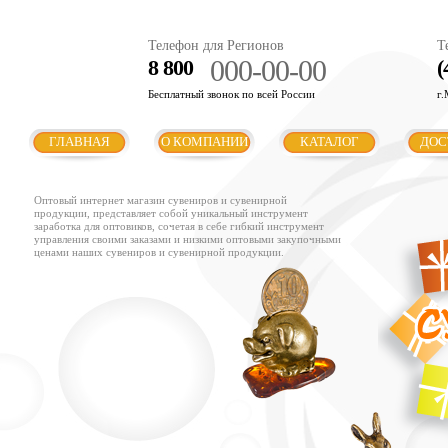
Телефон для Регионов
Т
000-00-00
8 800
(
Бесплатный звонок по всей России
г.
ГЛАВНАЯ
О КОМПАНИИ
КАТАЛОГ
ДОС
Оптовый интернет магазин сувениров и сувенирной
продукции, представляет собой уникальный инструмент
заработка для оптовиков, сочетая в себе гибкий инструмент
управления своими заказами и низкими оптовыми закупочными
ценами наших сувениров и сувенирной продукции.