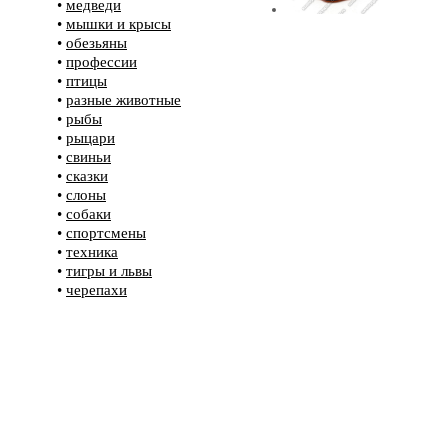
•
медведи
•
мышки и крысы
•
обезьяны
•
профессии
•
птицы
•
разные животные
•
рыбы
•
рыцари
•
свиньи
•
сказки
•
слоны
•
собаки
•
спортсмены
•
техника
•
тигры и львы
•
черепахи