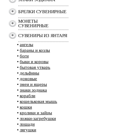
БРЕЛКИ СУВЕНИРНЫЕ
МОНЕТЫ
СУВЕНИРНЫЕ
СУВЕНИРЫ ИЗ ЯНТАРЯ
•
ангелы
•
бараны и козлы
•
боги
•
быки и коровы
•
бытовая утварь
•
дельфины
•
домовые
•
змеи и ящеры
•
знаки зодиака
•
корабли
•
кошельковая мышь
•
кошки
•
кролики и зайцы
•
ложки-загребушки
•
лошади
•
лягушки