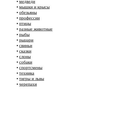
•
медведи
•
мышки и крысы
•
обезьяны
•
профессии
•
птицы
•
разные животные
•
рыбы
•
рыцари
•
свиньи
•
сказки
•
слоны
•
собаки
•
спортсмены
•
техника
•
тигры и львы
•
черепахи