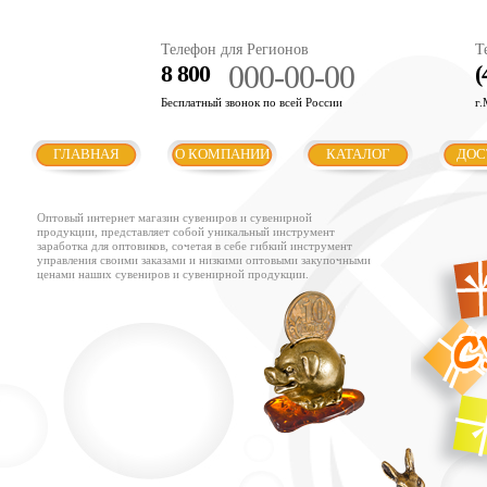
Телефон для Регионов
Т
000-00-00
8 800
(
Бесплатный звонок по всей России
г.
ГЛАВНАЯ
О КОМПАНИИ
КАТАЛОГ
ДОС
Оптовый интернет магазин сувениров и сувенирной
продукции, представляет собой уникальный инструмент
заработка для оптовиков, сочетая в себе гибкий инструмент
управления своими заказами и низкими оптовыми закупочными
ценами наших сувениров и сувенирной продукции.