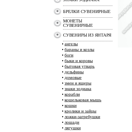
БРЕЛКИ СУВЕНИРНЫЕ
МОНЕТЫ
СУВЕНИРНЫЕ
СУВЕНИРЫ ИЗ ЯНТАРЯ
•
ангелы
•
бараны и козлы
•
боги
•
быки и коровы
•
бытовая утварь
•
дельфины
•
домовые
•
змеи и ящеры
•
знаки зодиака
•
корабли
•
кошельковая мышь
•
кошки
•
кролики и зайцы
•
ложки-загребушки
•
лошади
•
лягушки