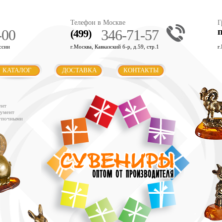
Телефон в Москве
Г
-00
346-71-57
(499)
ссии
г.Москва, Кавказский б-р, д.59, стр.1
г
КАТАЛОГ
ДОСТАВКА
КОНТАКТЫ
ент
румент
купочными