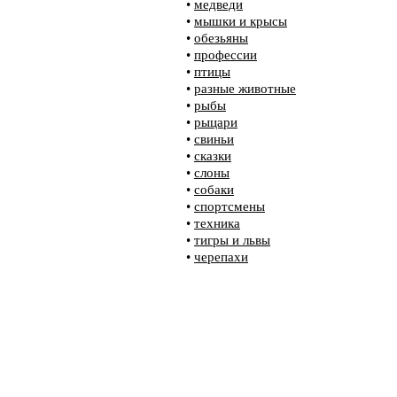
•
медведи
•
мышки и крысы
•
обезьяны
•
профессии
•
птицы
•
разные животные
•
рыбы
•
рыцари
•
свиньи
•
сказки
•
слоны
•
собаки
•
спортсмены
•
техника
•
тигры и львы
•
черепахи