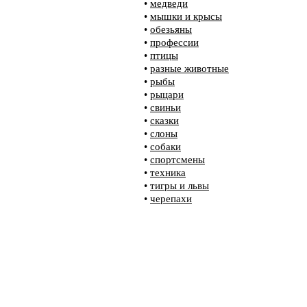
•
медведи
•
мышки и крысы
•
обезьяны
•
профессии
•
птицы
•
разные животные
•
рыбы
•
рыцари
•
свиньи
•
сказки
•
слоны
•
собаки
•
спортсмены
•
техника
•
тигры и львы
•
черепахи