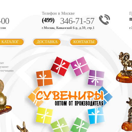
Телефон в Москве
Г
-00
346-71-57
(499)
ссии
г.Москва, Кавказский б-р, д.59, стр.1
г
КАТАЛОГ
ДОСТАВКА
КОНТАКТЫ
ент
румент
купочными