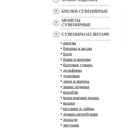
БРЕЛКИ СУВЕНИРНЫЕ
МОНЕТЫ
СУВЕНИРНЫЕ
СУВЕНИРЫ ИЗ ЯНТАРЯ
•
ангелы
•
бараны и козлы
•
боги
•
быки и коровы
•
бытовая утварь
•
дельфины
•
домовые
•
змеи и ящеры
•
знаки зодиака
•
корабли
•
кошельковая мышь
•
кошки
•
кролики и зайцы
•
ложки-загребушки
•
лошади
•
лягушки