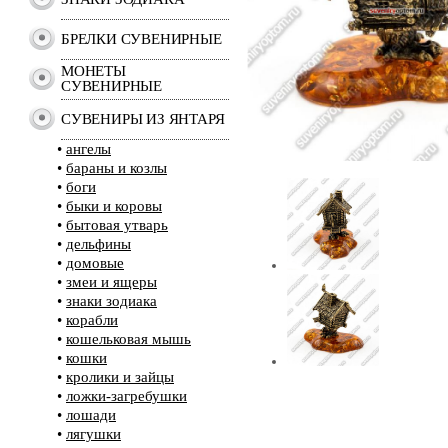
БРЕЛКИ СУВЕНИРНЫЕ
МОНЕТЫ
СУВЕНИРНЫЕ
СУВЕНИРЫ ИЗ ЯНТАРЯ
•
ангелы
•
бараны и козлы
•
боги
•
быки и коровы
•
бытовая утварь
•
дельфины
•
домовые
•
змеи и ящеры
•
знаки зодиака
•
корабли
•
кошельковая мышь
•
кошки
•
кролики и зайцы
•
ложки-загребушки
•
лошади
•
лягушки