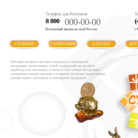
Телефон для Регионов
Т
000-00-00
8 800
(
Бесплатный звонок по всей России
г.
ГЛАВНАЯ
О КОМПАНИИ
КАТАЛОГ
ДОС
Оптовый интернет магазин сувениров и сувенирной
продукции, представляет собой уникальный инструмент
заработка для оптовиков, сочетая в себе гибкий инструмент
управления своими заказами и низкими оптовыми закупочными
ценами наших сувениров и сувенирной продукции.