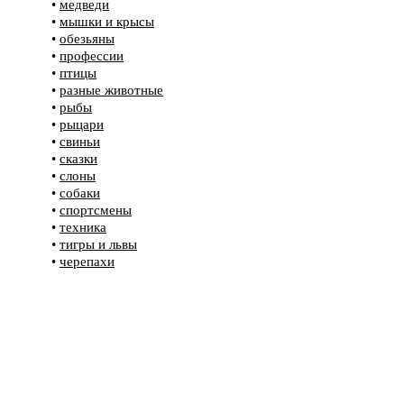
•
медведи
•
мышки и крысы
•
обезьяны
•
профессии
•
птицы
•
разные животные
•
рыбы
•
рыцари
•
свиньи
•
сказки
•
слоны
•
собаки
•
спортсмены
•
техника
•
тигры и львы
•
черепахи