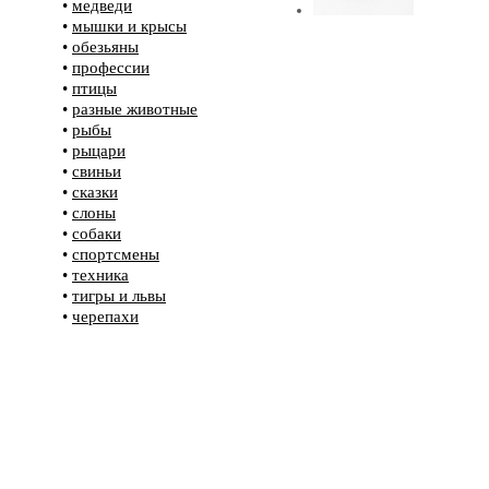
•
медведи
•
мышки и крысы
•
обезьяны
•
профессии
•
птицы
•
разные животные
•
рыбы
•
рыцари
•
свиньи
•
сказки
•
слоны
•
собаки
•
спортсмены
•
техника
•
тигры и львы
•
черепахи