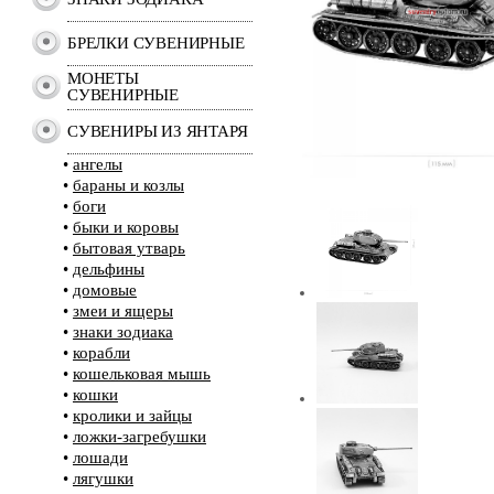
БРЕЛКИ СУВЕНИРНЫЕ
МОНЕТЫ
СУВЕНИРНЫЕ
СУВЕНИРЫ ИЗ ЯНТАРЯ
•
ангелы
•
бараны и козлы
•
боги
•
быки и коровы
•
бытовая утварь
•
дельфины
•
домовые
•
змеи и ящеры
•
знаки зодиака
•
корабли
•
кошельковая мышь
•
кошки
•
кролики и зайцы
•
ложки-загребушки
•
лошади
•
лягушки