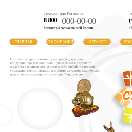
Телефон для Регионов
Т
000-00-00
8 800
(
Бесплатный звонок по всей России
г.
ГЛАВНАЯ
О КОМПАНИИ
КАТАЛОГ
ДОС
Оптовый интернет магазин сувениров и сувенирной
продукции, представляет собой уникальный инструмент
заработка для оптовиков, сочетая в себе гибкий инструмент
управления своими заказами и низкими оптовыми закупочными
ценами наших сувениров и сувенирной продукции.